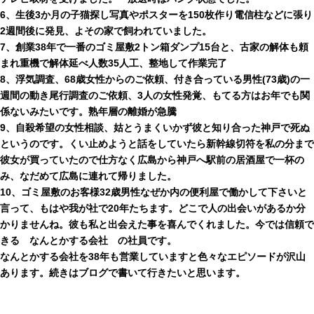
6、生後3か月の子猫探し写真やポスターを150枚作り電信柱などに張り
2週間後に発見、よその家で飼われていました。
7、創業38年で一番のゴミ屋敷2トン箱ダンプ15台と、古家の解体も頼
まれ重機で解体延べ人数35人工、整地して作業完了
8、浮気調査、68歳女性からのご依頼、付き合っている男性(73歳)の一
週間の動き尾行調査のご依頼、3人の女性発覚、もてる方はお年でも関
係ないみたいです。熟年層の離婚が急騰
9、自殺希望の女性相談、姑とうまくいかず彼と知り合った神戸で死ぬ
というのです。くい止めようと話をしていたら新幹線切符を私の分まで
彼女が買っていたので仕方なく広島から神戸へ駅前の居酒屋で一杯の
み、なだめて広島に連れて帰りました。
10、ゴミ屋敷のお客様32歳男性なぜか内の便利屋で働かして下さいと
言って、もはや我が社で20年たちます。どこで人の出会いがあるか分
かりませんね。彼も私と出会えた事を喜んでくれました。今では信頼で
きる なんとかする会社 の社員です。
なんとかする会社を38年も営業していますと色々なエピソードが沢山
あります。続きはブログで書いて行きたいと思います。