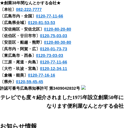
★創業38年間なんとかする会社★
〔本社〕
082-222-7777
〔広島市内・全国〕
0120-77-11-66
〔広島県全域〕
0120-81-53-53
〔安佐南区・安佐北区〕
0120-80-20-80
〔佐伯区・廿日市市〕
0120-75-03-03
〔安芸区・船越・熊野〕
0120-80-30-80
〔呉市内・阿賀・広〕
0120-01-73-73
〔東広島市・西条〕
0120-73-03-03
〔三原・尾道・向島〕
0120-77-11-66
〔大竹・玖波・宮島〕
0120-12-34-11
〔倉橋・能美〕
0120-77-16-16
〔県外〕
0120-59-45-45
許認可番号広島県知事許可 第3409042832号
テレビでも度々紹介されました1975年設立創業50年に
なります便利屋なんとかする会社
お知らせ情報