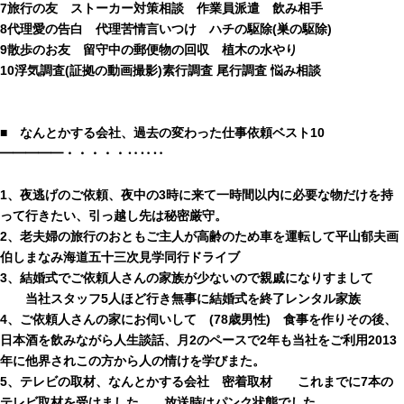
7旅行の友 ストーカー対策相談 作業員派遣 飲み相手
8代理愛の告白 代理苦情言いつけ ハチの駆除(巣の駆除)
9散歩のお友 留守中の郵便物の回収 植木の水やり
10浮気調査(証拠の動画撮影)素行調査 尾行調査 悩み相談
■ なんとかする会社、過去の変わった仕事依頼ベスト10
━━━━━・・・・・‥‥‥
1、夜逃げのご依頼、夜中の3時に来て一時間以内に必要な物だけを持
って行きたい、引っ越し先は秘密厳守。
2、老夫婦の旅行のおともご主人が高齢のため車を運転して平山郁夫画
伯しまなみ海道五十三次見学同行ドライブ
3、結婚式でご依頼人さんの家族が少ないので親戚になりすまして
当社スタッフ5人ほど行き無事に結婚式を終了レンタル家族
4、ご依頼人さんの家にお伺いして (78歳男性) 食事を作りその後、
日本酒を飲みながら人生談話、月2のペースで2年も当社をご利用2013
年に他界されこの方から人の情けを学びまた。
5、テレビの取材、なんとかする会社 密着取材 これまでに7本の
テレビ取材を受けました。 放送時はパンク状態でした。